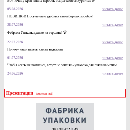
Вот почему края наших коробок всегда такие аккуратные 💫
05.08.2026
читать далее
НОВИНКИ! Поступление удобных самосборных коробок!
28.07.2026
читать далее
Гофрированная коробка 425*330*120 самосборная из 3-х
слойного гофрокартона бел/бур для маркетплейсов
Фабрика Упаковки давно на вершине! 🏆
47.9
Купить
22.07.2026
читать далее
Почему наши пакеты самые надежные
01.07.2026
читать далее
Чтобы кексы не помялись, а торт не поплыл - упаковка для пикника мечты
24.06.2026
читать далее
Презентации
(смотреть всё)
Пакет (конверт) из трехслойной воздушно пузырчатой
пленки 3-10-75, 32*44
9.5
Купить