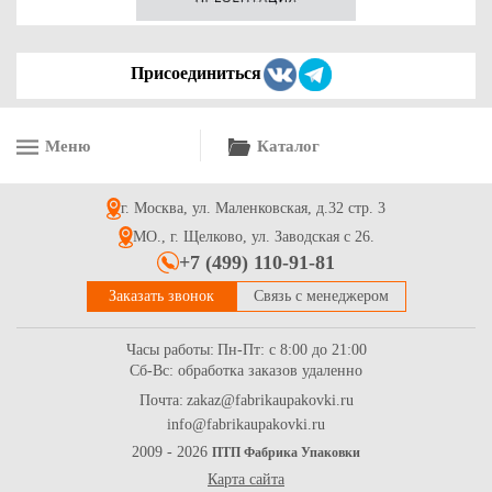
Присоединиться
Меню
Каталог
Гофрокартон листовой 1000*2000 5 сл. для переезда бур/бур
г. Москва, ул. Маленковская, д.32 стр. 3
127
Купить
МО., г. Щелково, ул. Заводская с 26.
+7 (499) 110-91-81
Заказать звонок
Связь с менеджером
Часы работы:
Пн-Пт: с 8:00 до 21:00
Сб-Вс: обработка заказов удаленно
Почта:
zakaz@fabrikaupakovki.ru
info@fabrikaupakovki.ru
Пакет из трехслойной воздушно-пузырчатой пленки 3-10-75,
350*360 для переезда
2009 - 2026
ПТП Фабрика Упаковки
Карта сайта