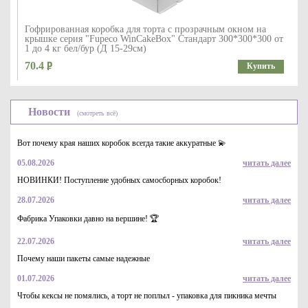
Гофрированная коробка для торта c прозрачным окном на
крышке серия "Fupeco WinCakeBox" Стандарт 300*300*300 от
1 до 4 кг бел/бур (Д 15-29см)
70.4
Купить
Новости
(смотреть всё)
Вот почему края наших коробок всегда такие аккуратные 💫
05.08.2026
читать далее
НОВИНКИ! Поступление удобных самосборных коробок!
28.07.2026
читать далее
Коробка для кексов на 2 шт., серия "Fupeco CupcakeBox" из
бур/бел крафт картона. Размер 190*100*110 мм.
Фабрика Упаковки давно на вершине! 🏆
19.9
Купить
22.07.2026
читать далее
Почему наши пакеты самые надежные
01.07.2026
читать далее
Чтобы кексы не помялись, а торт не поплыл - упаковка для пикника мечты