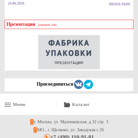
24.06.2026
читать далее
Презентации
(смотреть всё)
Гофрированная коробка серия "Fupeco WinCakeHandBox"
Стандарт для торта c ручками и прозрачными окнами
300*300*190 от 1 до 3кг бел/бур (Д 15-30см)
122.3
Купить
Присоединиться
Меню
Каталог
Мешок джутовый подарочный 22*30 см, цвет натуральный
г. Москва, ул. Маленковская, д.32 стр. 3
121.7
Купить
МО., г. Щелково, ул. Заводская с 26.
+7 (499) 110-91-81