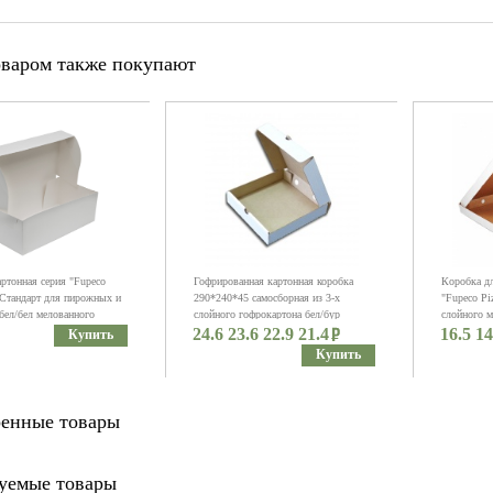
оваром также покупают
артонная серия "Fupeco
Гофрированная картонная коробка
Коробка д
Стандарт для пирожных и
290*240*45 самосборная из 3-х
"Fupeco Pi
бел/бел мелованного
слойного гофрокартона бел/бур
слойного м
азмер 330*160*110 мм.
24.6 23.6 22.9 21.4
16.5 14
Купить
Купить
енные товары
уемые товары