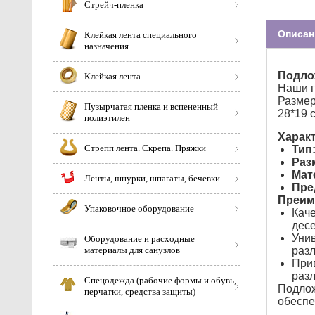
Стрейч-пленка
Описан
Клейкая лента специального
назначения
Подло
Клейкая лента
Наши п
Размер
Пузырчатая пленка и вспененный
28*19 
полиэтилен
Харак
Стрепп лента. Скрепа. Пряжки
Тип
Раз
Мат
Ленты, шнурки, шпагаты, бечевки
Пре
Преим
Упаковочное оборудование
Каче
десе
Унив
Оборудование и расходные
материалы для санузлов
раз
Прив
разл
Спецодежда (рабочие формы и обувь,
Подлож
перчатки, средства защиты)
обеспе