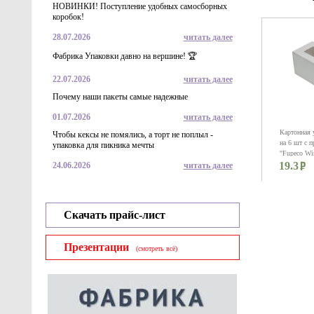
НОВИНКИ! Поступление удобных самосборных
коробок!
28.07.2026
читать далее
Фабрика Упаковки давно на вершине! 🏆
22.07.2026
читать далее
Почему наши пакеты самые надежные
01.07.2026
читать далее
Картонная 
Чтобы кексы не помялись, а торт не поплыл -
на 6 шт с 
упаковка для пикника мечты
"Fupeco Wi
19.3
бел/бел мел
24.06.2026
читать далее
185*60*60 
Скачать прайс-лист
Презентации
(смотреть всё)
Подложки 