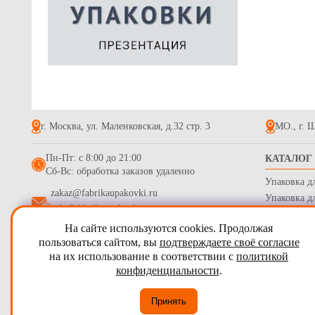
серия FUPE
картона бур
2.5
г. Москва, ул. Маленковская, д.32 стр. 3
МО., г. Щ
Пн-Пт: с 8:00 до 21:00
КАТАЛОГ
Сб-Вс: обработка заказов удаленно
Коробка для
Упаковка д
прозрачным
zakaz@fabrikaupakovki.ru
сторон. Р-р
Упаковка д
155.6
"Fupeco R
info@fabrikaupakovki.ru
Одноразова
бур/бур
На сайте используются cookies. Продолжая
Гофротара,
2009 - 2026
ПТП Фабрика Упаковки
пользоваться сайтом, вы
подтверждаете своё согласие
Стрейч пле
на их использование в соответствии с
политикой
Карта сайта
Бумага обе
конфиденциальности
.
Согласие на обработку персональных данных
Принять