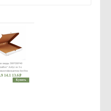
ля пиццы 300*300*40
zzaBox" Албус из 3-х
икрогофрокартона бел/бур
.9 14.1 13.6
Купить