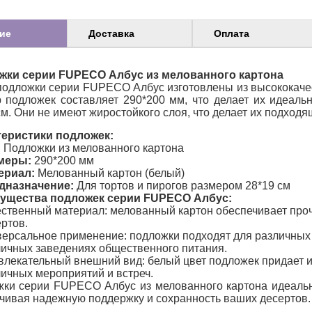
ие
Доставка
Оплата
жки серии FUPECO Албус из мелованного картона
одложки серии FUPECO Албус изготовлены из высококачес
 подложек составляет 290*200 мм, что делает их идеал
см. Они не имеют жиростойкого слоя, что делает их подход
теристики подложек:
:
Подложки из мелованного картона
меры:
290*200 мм
ериал:
Мелованный картон (белый)
дназначение:
Для тортов и пирогов размером 28*19 см
ущества подложек серии FUPECO Албус:
ственный материал: мелованный картон обеспечивает про
ртов.
ерсальное применение: подложки подходят для различных 
личных заведениях общественного питания.
лекательный внешний вид: белый цвет подложек придает и
ичных мероприятий и встреч.
ки серии FUPECO Албус из мелованного картона идеально
чивая надежную поддержку и сохранность ваших десертов.