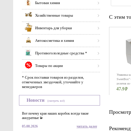
Бытовая химия
Хозяйственные товары
С этим т
Инвентарь для уборки
Автокосметика и химия
Противогололедные средства *
Товары по акции
Упаковка к
* Срок поставки товаров из разделов,
SweetBox" 
отмеченных звездочкой, уточняйте у
рулетов из 
менеджеров
47.9
картона. Р
Новости
(смотреть всё)
Просмотр
Вот почему края наших коробок всегда такие
аккуратные 💫
05.08.2026
читать далее
Рекоменд