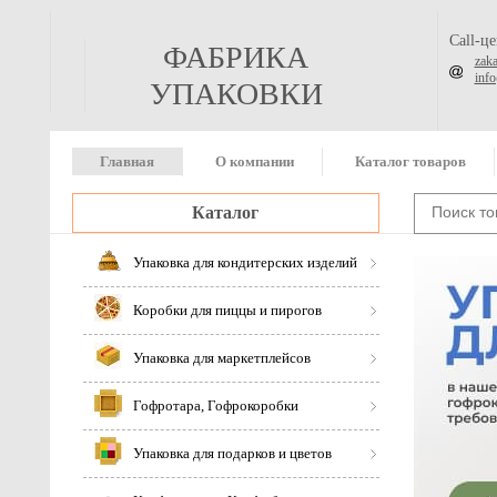
Call-ц
ФАБРИКА
zak
inf
УПАКОВКИ
Главная
О компании
Каталог товаров
Каталог
Упаковка для кондитерских изделий
Коробки для пиццы и пирогов
Упаковка для маркетплейсов
Гофротара, Гофрокоробки
Упаковка для подарков и цветов