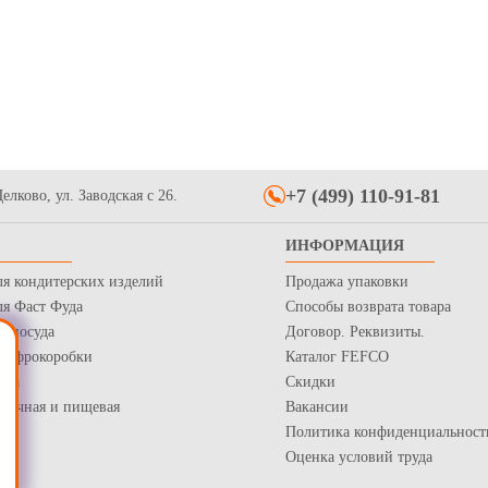
CO Крафт из крафт
двухсторонней ламинацией
красная, р
/бел
квадратные 29*29 см под торт или
35.3
пирог. Цвет "золото/серебро",
3
Купить
Купить
толщина 1,25-1,3 мм
+7 (499) 110-91-81
елково, ул. Заводская с 26.
ИНФОРМАЦИЯ
 торта до 3кг с
ля кондитерских изделий
Продажа упаковки
и стенками со всех
 300*300*320, серия
ля Фаст Фуда
Способы возврата товара
WinCakeBox" Премиум,
Купить
я посуда
Договор. Реквизиты.
 Гофрокоробки
Каталог FEFCO
нка
Скидки
рточная и пищевая
Вакансии
Политика конфиденциальност
Оценка условий труда