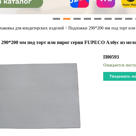
1
2
3
4
5
6
7
8
паковка для кондитерских изделий
/
Подложки 290*200 мм под торт или
290*200 мм под торт или пирог серия FUPECO Албус из мело
П00593
Ожидается посту
Уведомить ме