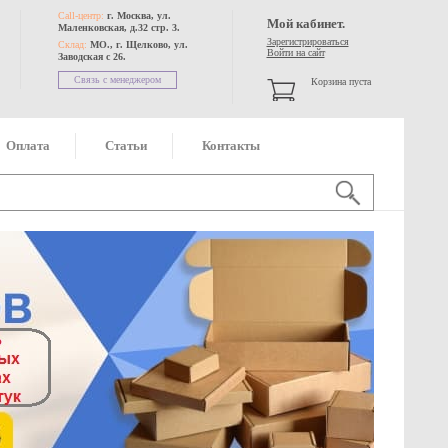
Call-центр:
г. Москва, ул.
Мой кабинет.
Маленковская, д.32 стр. 3.
Зарегистрироваться
Склад:
МО., г. Щелково, ул.
Войти на сайт
Заводская с 26.
Связь с менеджером
Корзина пуста
Оплата
Статьи
Контакты