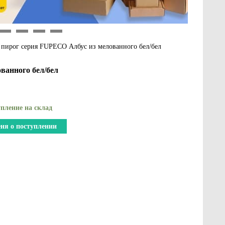
9
10
11
12
 пирог серия FUPECO Албус из мелованного бел/бел
ванного бел/бел
пление на склад
ня о поступлении