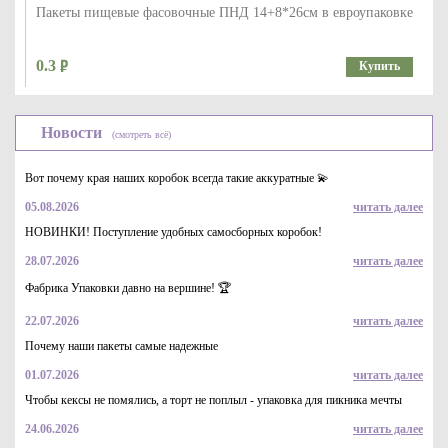
Пакеты пищевые фасовочные ПНД 14+8*26см в евроупаковке
0.3
Купить
Новости
(смотреть всё)
Вот почему края наших коробок всегда такие аккуратные 💫
05.08.2026
читать далее
НОВИНКИ! Поступление удобных самосборных коробок!
28.07.2026
читать далее
Пакет белый бумажный 280*240*140, 80гр/м c кручеными
ручками
Фабрика Упаковки давно на вершине! 🏆
16.2
Купить
22.07.2026
читать далее
Почему наши пакеты самые надежные
01.07.2026
читать далее
Чтобы кексы не помялись, а торт не поплыл - упаковка для пикника мечты
24.06.2026
читать далее