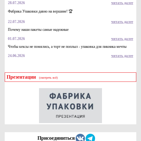
28.07.2026
читать далее
Наклейки ламинированные в рулоне с логотипом, 5*5см,
250шт
Фабрика Упаковки давно на вершине! 🏆
3900
Купить
22.07.2026
читать далее
Почему наши пакеты самые надежные
01.07.2026
читать далее
Чтобы кексы не помялись, а торт не поплыл - упаковка для пикника мечты
24.06.2026
читать далее
Презентации
(смотреть всё)
Наклейки ламинированные в рулоне с логотипом, 10*10см,
250шт
9300
Купить
Присоединиться