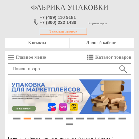
ФАБРИКА УПАКОВКИ
+7 (499) 110 9181
+7 (800) 222 1439
Корзина пуста
Заказать звонок
Контакты
Личный кабинет
Главное меню
Каталог товаров
1
2
3
4
5
6
7
8
9
10
11
12
Главная
/
Ленты, шнурки, шпагаты, бечевки
/
Ленты
/