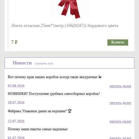
Лента атласная 25мм*1метр (166(8247)) бордового цвета
7
Купить
Новости
(смотреть всё)
Вот почему края наших коробок всегда такие аккуратные 💫
05.08.2026
читать далее
НОВИНКИ! Поступление удобных самосборных коробок!
28.07.2026
читать далее
Лента атласная 25мм*1метр (26 (8243)) красного цвета
Фабрика Упаковки давно на вершине! 🏆
7
Купить
22.07.2026
читать далее
Почему наши пакеты самые надежные
01.07.2026
читать далее