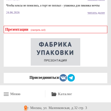
Чтобы кексы не помялись, а торт не поплыл - упаковка для пикника мечты
24.06.2026
читать далее
Презентации
(смотреть всё)
Лента атласная в рулоне 25мм*23метра (171(8264))
брусничного цвета
135
Купить
Присоединиться
Меню
Каталог
Лента атласная в рулоне 25мм*23м (8261) светло-
брусничного цвета
г. Москва, ул. Маленковская, д.32 стр. 3
135
Купить