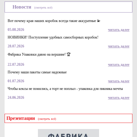
Новости
(смотреть всё)
Вот почему края наших коробок всегда такие аккуратные 💫
05.08.2026
читать далее
НОВИНКИ! Поступление удобных самосборных коробок!
28.07.2026
читать далее
Коробка картонная для подарков декоративная р-р
390*274*135мм. Цвет черный/черный. Крышка + дно
Фабрика Упаковки давно на вершине! 🏆
910
Купить
22.07.2026
читать далее
Почему наши пакеты самые надежные
01.07.2026
читать далее
Чтобы кексы не помялись, а торт не поплыл - упаковка для пикника мечты
24.06.2026
читать далее
Презентации
(смотреть всё)
Коробка для торта, пирога и подарка с прозрачным окном
400*300*120 "Fupeco WinCakeBox" из микрогофрокартона
бур/бур