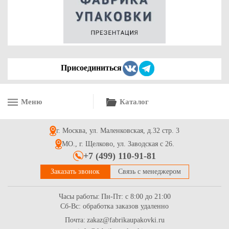
83.4
Купить
Присоединиться
Меню
Каталог
Коробка для торта 290*290*160 мм с круговым окном, серии
"Fupeco RWinCakeBox" Премиум, бур/бур
г. Москва, ул. Маленковская, д.32 стр. 3
113.3
Купить
МО., г. Щелково, ул. Заводская с 26.
+7 (499) 110-91-81
Заказать звонок
Связь с менеджером
Часы работы:
Пн-Пт: с 8:00 до 21:00
Сб-Вс: обработка заказов удаленно
Почта:
zakaz@fabrikaupakovki.ru