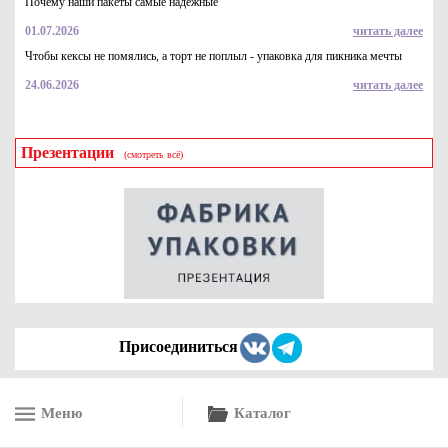
Почему наши пакеты самые надежные
01.07.2026
читать далее
Чтобы кексы не помялись, а торт не поплыл - упаковка для пикника мечты
24.06.2026
читать далее
Презентации
(смотреть всё)
Коробка для торта серии "Fupeco WinCakeBox" Премиум с
прозрачным боковым и верхним окном. Размер 225*225*110.
Из бур/бел крафт картона.
58.8
Купить
Присоединиться
Меню
Каталог
Упаковка картонная для пирожного и выпечки серия "Fupeco
SweetBox" Эконом до 1 кг из крафт бур/бел картона.