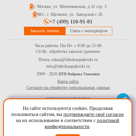
200*140*80
г. Москва, ул. Маленковская, д.32 стр. 3
14.9
Купить
МО., г. Щелково, ул. Заводская с 26.
+7 (499) 110-91-81
Заказать звонок
Связь с менеджером
Часы работы:
Пн-Пт: с 8:00 до 21:00
Сб-Вс: обработка заказов удаленно
Почта:
zakaz@fabrikaupakovki.ru
info@fabrikaupakovki.ru
Коробка для торта 242*240*110 мм с круговым окном, серии
"Fupeco RWinCakeBox" Премиум, бур/бур
2009 - 2026
ПТП Фабрика Упаковки
Карта сайта
79.7
Купить
Согласие на обработку персональных данных
СПОСОБЫ ОПЛАТЫ
На сайте используются cookies. Продолжая
пользоваться сайтом, вы
подтверждаете своё согласие
на их использование в соответствии с
политикой
конфиденциальности
.