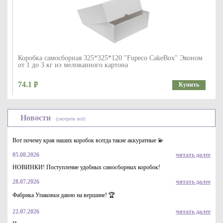
Коробка самосборная 325*325*120 "Fupeco CakeBox" Эконом
от 1 до 3 кг из мелованного картона
74.1
Купить
Новости
(смотреть всё)
Вот почему края наших коробок всегда такие аккуратные 💫
05.08.2026
читать далее
НОВИНКИ! Поступление удобных самосборных коробок!
28.07.2026
читать далее
Коробка картонная серия "Fupeco WinSweetBox" Стандарт
самосборная для пирожных,с прозрачным окном, из бур/бел
Фабрика Упаковки давно на вершине! 🏆
крафт картона.Размер 250*160*110 мм.
29.7
Купить
22.07.2026
читать далее