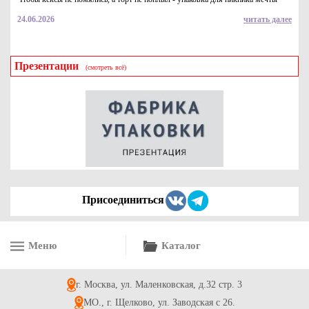
24.06.2026
читать далее
Презентации
(смотреть всё)
Подложки картонные с ламинацией круглые D=8 см под
пирожное. Цвет "золото", толщина 0.8-1 мм
1.6
Купить
Присоединиться
Меню
Каталог
Форма бумажная "Тюльпан", коричневая, р-р 50*80мм
г. Москва, ул. Маленковская, д.32 стр. 3
3.3
Купить
МО., г. Щелково, ул. Заводская с 26.