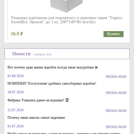
Упаковка картонная для пирожного и выпечки серия "Fupeco
SweetBox Эконом" до 1 кг, 200*140*80 бел/бел
16.9
Купить
Новости
(смотреть всё)
Вот почему края наших коробок всегда такие аккуратные 💫
05.08.2026
читать далее
НОВИНКИ! Поступление удобных самосборных коробок!
28.07.2026
читать далее
Коробка для торта серия "Fupeco CakeBox" Эконом от 1 до 3
кг из крафт бур/бел картона. Р-р 325*325*120 ( Д 25-32см)
Фабрика Упаковки давно на вершине! 🏆
61.4
Купить
22.07.2026
читать далее
Почему наши пакеты самые надежные
01.07.2026
читать далее
Чтобы кексы не помялись, а торт не поплыл - упаковка для пикника мечты