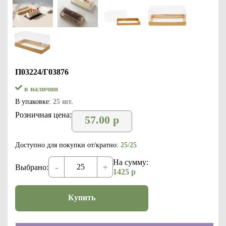
П03224/Г03876
в наличии
В упаковке:
25 шт.
Розничная цена:
57.00
р
Доступно для покупки от/кратно:
25/25
На сумму:
-
+
Выбрано:
1425
р
Купить