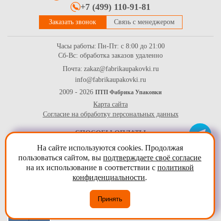
+7 (499) 110-91-81
Заказать звонок
Связь с менеджером
Часы работы:
Пн-Пт: с 8:00 до 21:00
Сб-Вс: обработка заказов удаленно
Почта:
zakaz@fabrikaupakovki.ru
info@fabrikaupakovki.ru
Форма бумажная круглая белая для капкейков, р-р 55*43мм
2009 - 2026
ПТП Фабрика Упаковки
Карта сайта
1.4
Купить
Согласие на обработку персональных данных
СПОСОБЫ ОПЛАТЫ
На сайте используются cookies. Продолжая
пользоваться сайтом, вы
подтверждаете своё согласие
на их использование в соответствии с
политикой
конфиденциальности
.
Принять
Коробка для капкейков на 2 шт. с прозрачным окном, серия
"Fupeco WinCupcakeBox" Стандарт из бур/бел крафт картона.