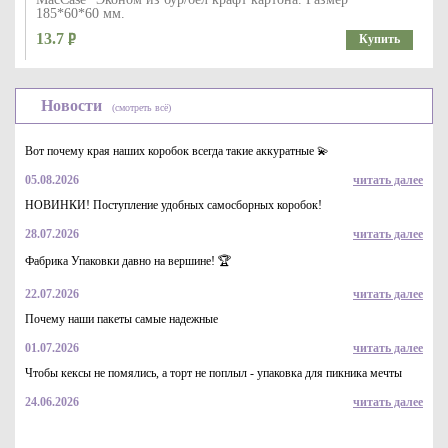
185*60*60 мм.
13.7
Купить
Новости
(смотреть всё)
Вот почему края наших коробок всегда такие аккуратные 💫
05.08.2026
читать далее
НОВИНКИ! Поступление удобных самосборных коробок!
28.07.2026
читать далее
Упаковка картонная серия "Fupeco SweetBox" Стандарт для
пирожного и выпечки из крафт бур/бел картона. Р-р
Фабрика Упаковки давно на вершине! 🏆
200*100*75 до 1 кг
21.2
Купить
22.07.2026
читать далее
Почему наши пакеты самые надежные
01.07.2026
читать далее
Чтобы кексы не помялись, а торт не поплыл - упаковка для пикника мечты
24.06.2026
читать далее