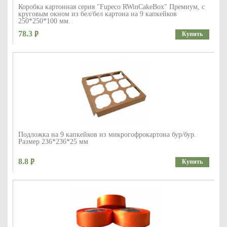
Коробка картонная серия "Fupeco RWinCakeBox" Премиум, с
круговым окном из бел/бел картона на 9 капкейков
250*250*100 мм.
78.3
Купить
Подложка на 9 капкейков из микрогофрокартона бур/бур.
Размер 236*236*25 мм
8.8
Купить