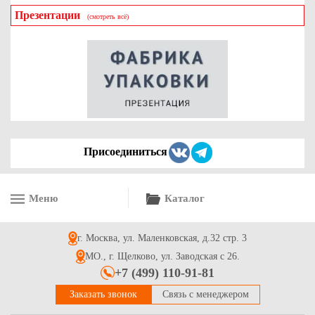
Презентации
(смотреть всё)
Картонная упаковка под макаруны, на 6 шт с прозрачным
окном, Серия "Fupeco WinMacCase" Стандарт из бел/бел
мелованного картона. Размер 190*50*50 мм.
18.6
Купить
Присоединиться
Меню
Каталог
Упаковка для капкейков на 2 шт с круговым окном р-р
200*80*80мм серия "Fupeco RWinPack" Премиум бел/бел
г. Москва, ул. Маленковская, д.32 стр. 3
48.7
Купить
МО., г. Щелково, ул. Заводская с 26.
+7 (499) 110-91-81
Заказать звонок
Связь с менеджером