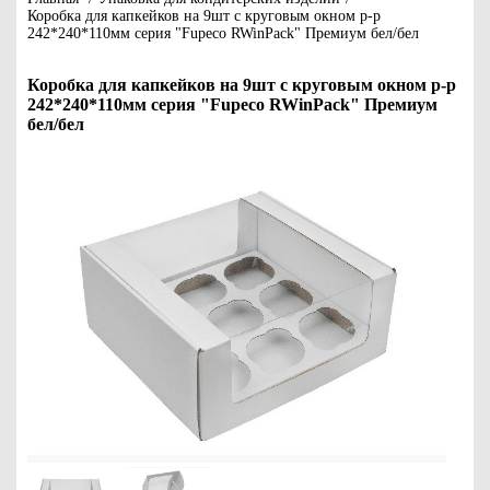
Коробка для капкейков на 9шт с круговым окном р-р
242*240*110мм серия "Fupeco RWinPack" Премиум бел/бел
Коробка для капкейков на 9шт с круговым окном р-р
242*240*110мм серия "Fupeco RWinPack" Премиум
бел/бел