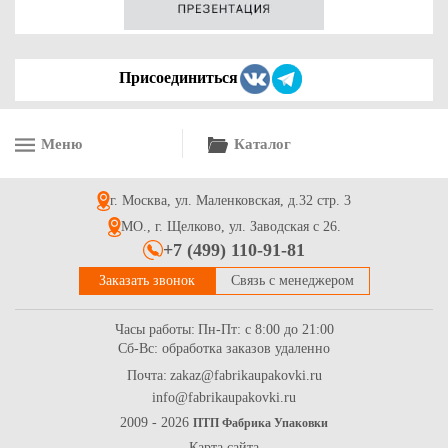
Присоединиться
Меню
Каталог
Гофроящик 300*230*40 для прямоугольной пиццы серия
"Fupeco PizzaBox" Крафт из 3-х слойного микрогофрокартона
бур/бур
г. Москва, ул. Маленковская, д.32 стр. 3
15
Купить
МО., г. Щелково, ул. Заводская с 26.
+7 (499) 110-91-81
Заказать звонок
Связь с менеджером
Часы работы:
Пн-Пт: с 8:00 до 21:00
Сб-Вс: обработка заказов удаленно
Почта:
zakaz@fabrikaupakovki.ru
info@fabrikaupakovki.ru
Коробка для прямоугольной пиццы 300*230*40 "Fupeco
PizzaBox Албус" из 3-х слойного микрогофрокартона бел/бур
2009 - 2026
ПТП Фабрика Упаковки
Карта сайта