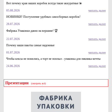
Вот почему края наших коробок всегда такие аккуратные 💫
05.08.2026
читать далее
НОВИНКИ! Поступление удобных самосборных коробок!
28.07.2026
читать далее
Коробка для пиццы 270*270*40 "Fupeco PizzaBox" Крафт из
3-х слойного микрогофрокартона бур/бур
Фабрика Упаковки давно на вершине! 🏆
15.2
Купить
22.07.2026
читать далее
Почему наши пакеты самые надежные
01.07.2026
читать далее
Чтобы кексы не помялись, а торт не поплыл - упаковка для пикника мечты
24.06.2026
читать далее
Презентации
(смотреть всё)
Коробка для пиццы 360*360*40 "Fupeco PizzaBox" Албус из
3-х слойного микрогофрокартона бел/бур
26.2
Купить