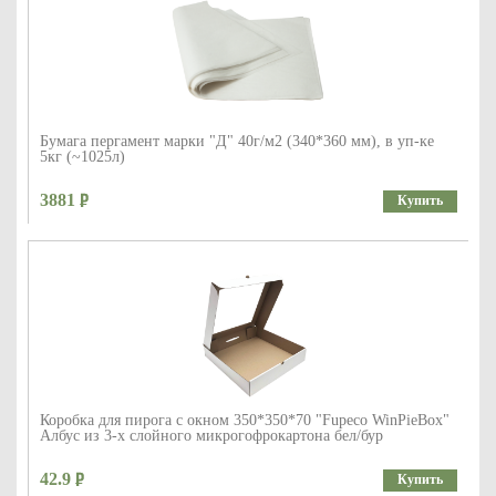
Бумага пергамент марки "Д" 40г/м2 (340*360 мм), в уп-ке
5кг (~1025л)
3881
Купить
Коробка для пирога с окном 350*350*70 "Fupeco WinPieBox"
Албус из 3-х слойного микрогофрокартона бел/бур
42.9
Купить