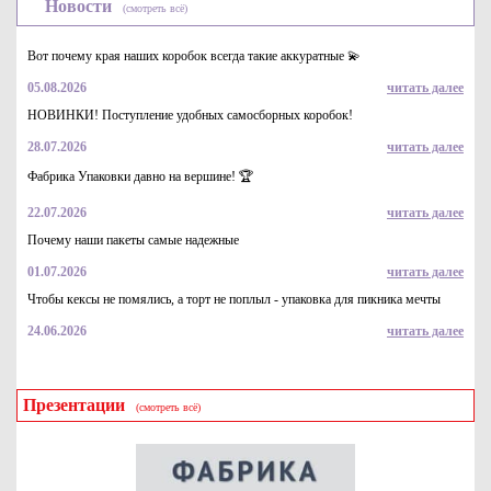
Новости
(смотреть всё)
Вот почему края наших коробок всегда такие аккуратные 💫
05.08.2026
читать далее
НОВИНКИ! Поступление удобных самосборных коробок!
28.07.2026
читать далее
Коробка для пиццы 330*330*40 "Fupeco PizzaBox" из 3-х
слойного микрогофрокартона бур/бур
Фабрика Упаковки давно на вершине! 🏆
19.9
Купить
22.07.2026
читать далее
Почему наши пакеты самые надежные
01.07.2026
читать далее
Чтобы кексы не помялись, а торт не поплыл - упаковка для пикника мечты
24.06.2026
читать далее
Презентации
(смотреть всё)
Гофрированная картонная коробка 270*270*40 для пиццы
серия "Fupeco PizzaBox" Албус из 3-х слойного
микрогофрокартона бел/бур (Д 20-27см)
14.7
Купить