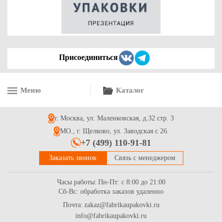
Присоединиться
Меню
Каталог
Коробка для пиццы 300*300*40 "Fupeco PizzaBox" Албус из
3-х слойного микрогофрокартона бел/бур
г. Москва, ул. Маленковская, д.32 стр. 3
16.5
Купить
МО., г. Щелково, ул. Заводская с 26.
+7 (499) 110-91-81
Заказать звонок
Связь с менеджером
Часы работы:
Пн-Пт: с 8:00 до 21:00
Сб-Вс: обработка заказов удаленно
Почта:
zakaz@fabrikaupakovki.ru
info@fabrikaupakovki.ru
Коробка для пиццы 250*250*40 "Fupeco PizzaBox" Крафт из