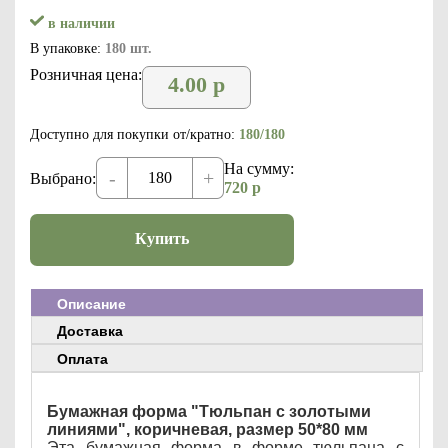
в наличии
В упаковке:
180 шт.
Розничная цена:
4.00
р
Доступно для покупки от/кратно:
180/180
На сумму:
-
+
Выбрано:
720
р
Купить
Описание
Доставка
Оплата
Бумажная форма "Тюльпан с золотыми
линиями", коричневая, размер 50*80 мм
Эта бумажная форма в форме тюльпана с