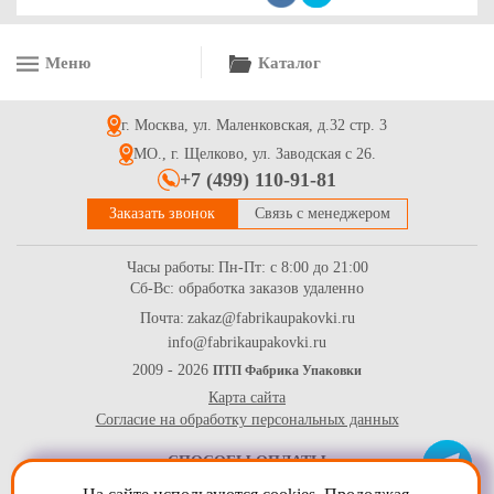
Меню
Каталог
Коробка для капкейков на 2 шт. с прозрачным окном, серия
"Fupeco WinCupcakeBox" Премиум из бел/бел мелованного
картона. Размер 165*90*110 мм.
г. Москва, ул. Маленковская, д.32 стр. 3
37.7
Купить
МО., г. Щелково, ул. Заводская с 26.
+7 (499) 110-91-81
Заказать звонок
Связь с менеджером
Часы работы:
Пн-Пт: с 8:00 до 21:00
Сб-Вс: обработка заказов удаленно
Почта:
zakaz@fabrikaupakovki.ru
info@fabrikaupakovki.ru
Форма бумажная "Маффин", белая, р-р 50*40мм
2009 - 2026
ПТП Фабрика Упаковки
Карта сайта
3.4
Купить
Согласие на обработку персональных данных
СПОСОБЫ ОПЛАТЫ