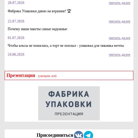
28.07.2026
читать далее
Подложки картонные с ламинацией квадратные 39*39 см под
торт или пирог. Цвет "золото", толщина 1,25-1,3 мм
Фабрика Упаковки давно на вершине! 🏆
42.9
Купить
22.07.2026
читать далее
Почему наши пакеты самые надежные
01.07.2026
читать далее
Чтобы кексы не помялись, а торт не поплыл - упаковка для пикника мечты
24.06.2026
читать далее
Презентации
(смотреть всё)
Коробка картонная серия "Fupeco WinCupcakeBox" Стандарт
для капкейка на 1шт. с прозрачным окном, из бур/бел крафт
картона. Размер 100*100*110 мм.
36.2
Купить
Присоединиться